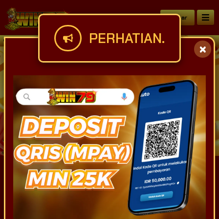
Daftar
PERHATIAN.
Selamat datang di Situs Judi Slot MPO G
IDR
50,357,693,895