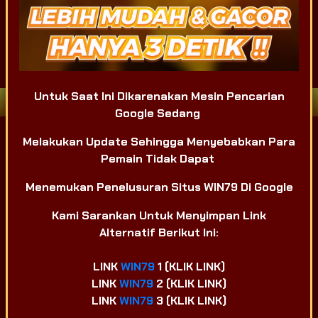
POPULAR
SLOT
LIVE GAME
CASINO
SPORTSBOOK
LOTTERY
ARCADE
Untuk Saat Ini Dikarenakan Mesin Pencarian
Game Terpopuler
Google Sedang
Melakukan Update Sehingga Menyebabkan Para
Pemain Tidak Dapat
Menemukan Penelusuran Situs WIN79 Di Google
Fortune of Olympus
Mahjong Ways 2
Kirin Mahjong Ultra
Kami Sarankan Untuk Menyimpan Link
Alternatif Berikut Ini:
LINK
WIN79
1 (KLIK LINK)
LINK
WIN79
2 (KLIK LINK)
Mahjong Princess
Mahjong MaxWin
Cleopatra Megaways
LINK
WIN79
3
(KLIK LINK)