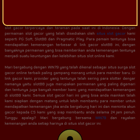
dari member baru ataupun member setianya dalam ranah situs slot gacor
ini. Para pemain akan dijamin mendapatkan pengalaman terbaik yang bisa
para pemain dapatkan jika dibandingkan dengan situs-situs slot gacor
lainnya. Dengan lisensi dari pihak PAGCOR membuat WIN79 menjadi situs
slot gacor terpercaya dan teraman pada saat ini di Indonesia. Dengan
permainan slot gacor yang telah disediakan oleh
situs slot gacor
kami
seperti PG Soft, Slot88 dan Pragmatic Play. Para pemain tentunya bisa
mendapatkan kemenangan terbesar di link gacor slot88 ini, dengan
banyaknya permainan yang bisa memberikan anda kemenangan tentunya
menjadi suatu keuntungan dan kelebihan situs slot online kami.
Mari bergabung dengan WIN79 yang telah dikenal sebagai situs surga slot
gacor online terbaik paling gampang menang untuk para member baru. Di
link gacor kami, provider yang tentunya telah sering para slotter dengar
namanya yaitu slot88 juga merupakan permainan yang paling digemari
dan tentunya juga banyak member kami yang mendapatkan kemenangan
di slot88 kami. Semua slot gacor hari ini yang bisa anda mainkan telah
kami siapkan dengan matang untuk lebih membantu para member untuk
mendapatkan kemenangan jika anda bergabung hari ini dan meminta akun
gacor kepada CS kami yang siap membantu anda selama 24 jam penuh.
Tunggu apalagi? Mari bergabung bersama
WIN79
dan rayakan
kemenangan anda setiap harinya di situs slot gacor ini.